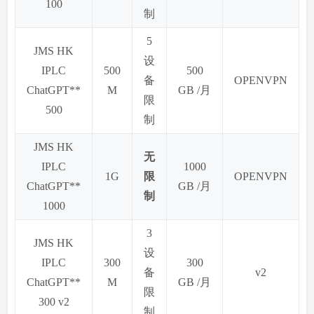
100
制
5
JMS HK
设
IPLC
500
500
备
OPENVPN
ChatGPT**
M
GB /月
限
500
制
JMS HK
无
IPLC
1000
1G
限
OPENVPN
ChatGPT**
GB /月
制
1000
3
JMS HK
设
IPLC
300
300
备
v2
ChatGPT**
M
GB /月
限
300 v2
制