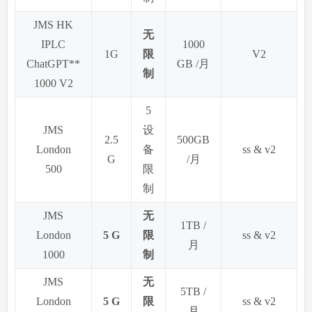
JMS HK
无
IPLC
1000
1G
限
V2
ChatGPT**
GB /月
制
1000 V2
5
JMS
设
2.5
500GB
London
备
ss & v2
G
/月
500
限
制
JMS
无
1TB /
London
5 G
限
ss & v2
月
1000
制
JMS
无
5TB /
London
5 G
限
ss & v2
月