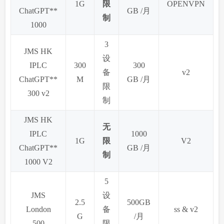
1G
限
OPENVPN
ChatGPT**
GB /月
制
1000
3
JMS HK
设
IPLC
300
300
备
v2
ChatGPT**
M
GB /月
限
300 v2
制
JMS HK
无
IPLC
1000
1G
限
V2
ChatGPT**
GB /月
制
1000 V2
5
JMS
设
2.5
500GB
London
备
ss & v2
G
/月
500
限