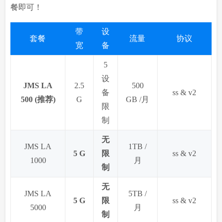
餐即可！
带
设
套餐
流量
协议
宽
备
5
设
JMS LA
2.5
500
备
ss & v2
500 (推荐)
G
GB /月
限
制
无
JMS LA
1TB /
5 G
限
ss & v2
1000
月
制
无
JMS LA
5TB /
5 G
限
ss & v2
5000
月
制