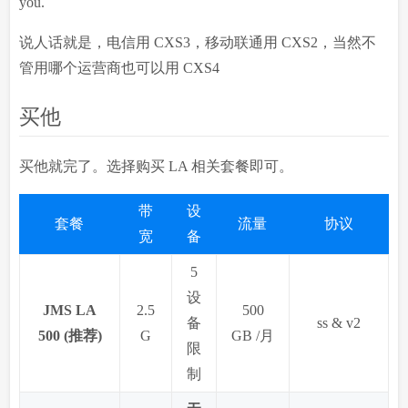
you.
说人话就是，电信用 CXS3，移动联通用 CXS2，当然不
管用哪个运营商也可以用 CXS4
买他
买他就完了。选择购买 LA 相关套餐即可。
带
设
套餐
流量
协议
宽
备
5
设
JMS LA
2.5
500
备
ss & v2
500 (推荐)
G
GB /月
限
制