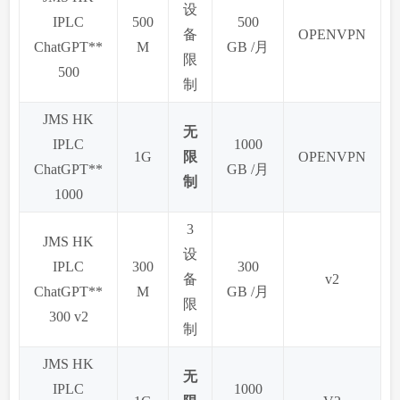
设
IPLC
500
500
备
OPENVPN
ChatGPT**
M
GB /月
限
500
制
JMS HK
无
IPLC
1000
1G
限
OPENVPN
ChatGPT**
GB /月
制
1000
3
JMS HK
设
IPLC
300
300
备
v2
ChatGPT**
M
GB /月
限
300 v2
制
JMS HK
无
IPLC
1000