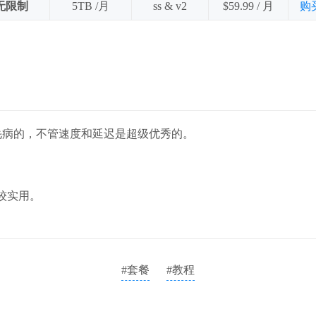
无限制
5TB /月
ss & v2
$59.99 / 月
购
何毛病的，不管速度和延迟是超级优秀的。
比较实用。
#套餐
#教程