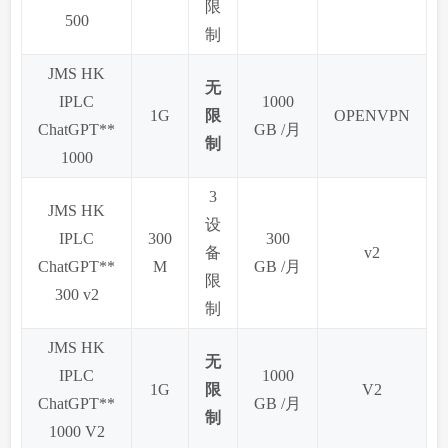
限
500
制
JMS HK
无
IPLC
1000
1G
限
OPENVPN
ChatGPT**
GB /月
制
1000
3
JMS HK
设
IPLC
300
300
备
v2
ChatGPT**
M
GB /月
限
300 v2
制
JMS HK
无
IPLC
1000
1G
限
V2
ChatGPT**
GB /月
制
1000 V2