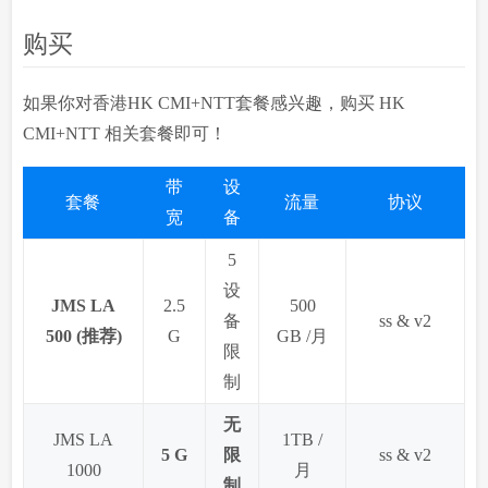
购买
如果你对香港HK CMI+NTT套餐感兴趣，购买 HK
CMI+NTT 相关套餐即可！
带
设
套餐
流量
协议
宽
备
5
设
JMS LA
2.5
500
备
ss & v2
500 (推荐)
G
GB /月
限
制
无
JMS LA
1TB /
5 G
限
ss & v2
1000
月
制