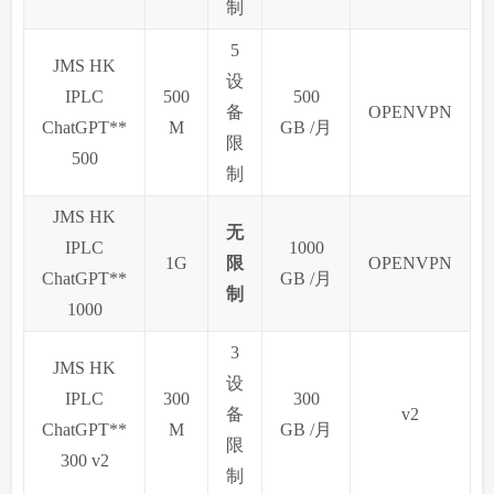
制
5
JMS HK
设
IPLC
500
500
备
OPENVPN
ChatGPT**
M
GB /月
限
500
制
JMS HK
无
IPLC
1000
1G
限
OPENVPN
ChatGPT**
GB /月
制
1000
3
JMS HK
设
IPLC
300
300
备
v2
ChatGPT**
M
GB /月
限
300 v2
制