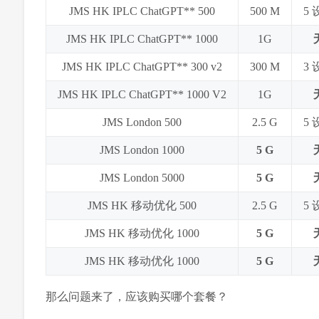
JMS HK IPLC ChatGPT** 500
500 M
5
JMS HK IPLC ChatGPT** 1000
1G
JMS HK IPLC ChatGPT** 300 v2
300 M
3
JMS HK IPLC ChatGPT** 1000 V2
1G
JMS London 500
2.5 G
5
JMS London 1000
5 G
JMS London 5000
5 G
JMS HK 移动优化 500
2.5 G
5
JMS HK 移动优化 1000
5 G
JMS HK 移动优化 1000
5 G
那么问题来了，应该购买哪个套餐？