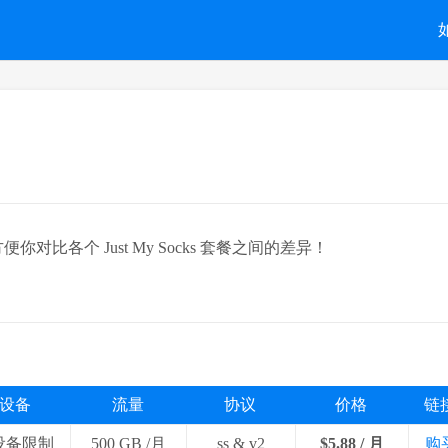
便你对比各个 Just My Socks 套餐之间的差异！
设备
流量
协议
价格
链
 设备限制
500 GB /月
ss & v2
$5.88 / 月
购